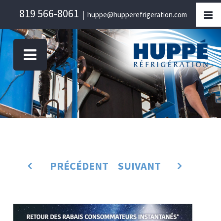
Skip
819 566-8061
|
huppe@hupperefrigeration.com
to
content
PRÉCÉDENT
SUIVANT