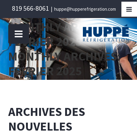
Skip
819 566-8061
|
huppe@hupperefrigeration.com
to
content
MONTHLY ARCHIVES:
FÉVRIER 2025
MONTHLY ARCHIVES:
FÉVRIER 2025
ARCHIVES DES
NOUVELLES