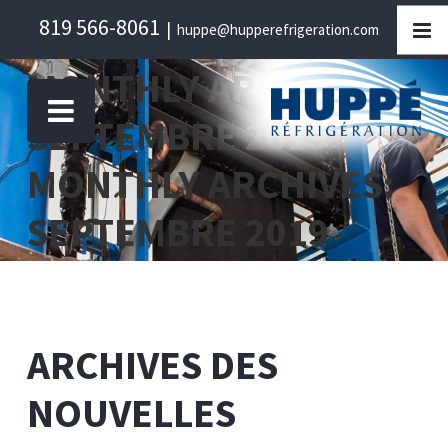
Skip
819 566-8061
|
huppe@hupperefrigeration.com
to
content
MONTHLY ARCHIVES:
SEPTEMBRE 2019
MONTHLY ARCHIVES:
SEPTEMBRE 2019
ARCHIVES DES
NOUVELLES