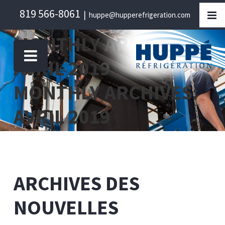
Skip
819 566-8061
|
huppe@hupperefrigeration.com
to
content
MONTHLY ARCHIVES:
AVRIL 2019
MONTHLY ARCHIVES:
AVRIL 2019
ARCHIVES DES
NOUVELLES