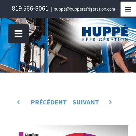
Skip
819 566-8061
|
huppe@hupperefrigeration.com
to
content
PRÉCÉDENT
SUIVANT