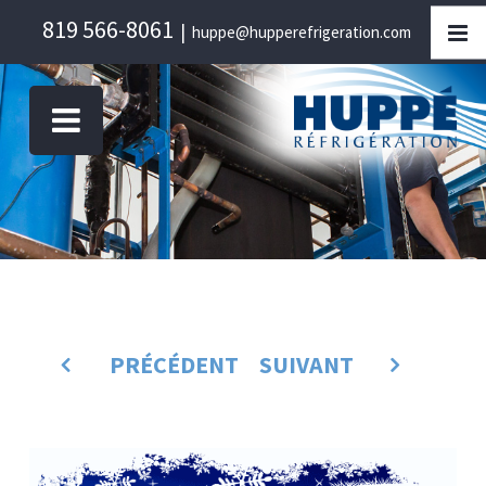
Skip
819 566-8061
|
huppe@hupperefrigeration.com
to
content
PRÉCÉDENT
SUIVANT