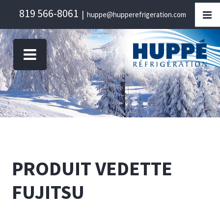
Skip
819 566-8061
|
huppe@hupperefrigeration.com
to
content
PRODUIT VEDETTE
FUJITSU